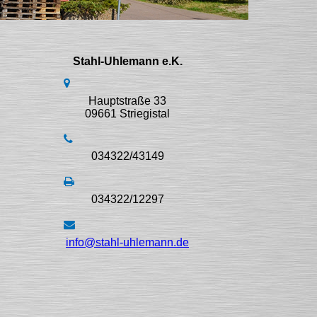
Stahl-Uhlemann e.K.
Hauptstraße 33
09661 Striegistal
034322/43149
034322/12297
info@stahl-uhlemann.de